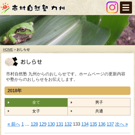
HOME
>
おしらせ
市村自然塾 九州からのおしらせです。ホームページの更新内容
や塾からのおしらせをお伝えします。
2018年
全て
男子
女子
共通
« 前へ
1
…
128
129
130
131
132
133
134
135
136
137
次へ »