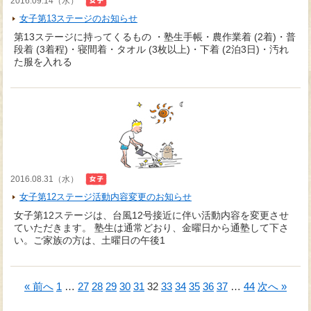
2016.09.14（水）
女子第13ステージのお知らせ
第13ステージに持ってくるもの ・塾生手帳・農作業着 (2着)・普
段着 (3着程)・寝間着・タオル (3枚以上)・下着 (2泊3日)・汚れ
た服を入れる
2016.08.31（水）
女子第12ステージ活動内容変更のお知らせ
女子第12ステージは、台風12号接近に伴い活動内容を変更させ
ていただきます。 塾生は通常どおり、金曜日から通塾して下さ
い。ご家族の方は、土曜日の午後1
« 前へ
1
…
27
28
29
30
31
32
33
34
35
36
37
…
44
次へ »