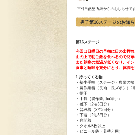
市村自然塾 九州からのおしらせで
男子第16ステージのお知ら
第16ステージ
今回は日曜日の早朝に日の出拝観
山の上で朝ご飯を食べるので防寒
また朝晩の気温が低くなり、イン
食事と睡眠を充分にとり、体調を
1.持ってくる物
・塾生手帳（ステージ・農業の振
・農作業着（長袖・長ズボン）2
・帽子
・手袋（農作業用оr軍手）
・靴下（2泊3日分）
・普段着（2泊3日分）
・下着（2泊3日分）
・寝間着
・タオル5枚以上
・ビニール袋（着替え用）