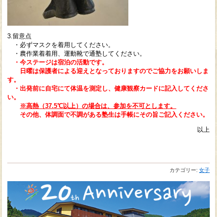
3.留意点
・必ずマスクを着用してください。
・農作業着着用、運動靴で通塾してください。
・今ステージは宿泊の活動です。
日曜は保護者による迎えとなっておりますのでご協力をお願いしま
す。
・出発前に自宅にて体温を測定し、健康観察カードに記入してくださ
い。
※高熱（37.5℃以上）の場合は、参加を不可とします。
その他、体調面で不調がある塾生は手帳にその旨ご記入ください。
以上
カテゴリー:
女子