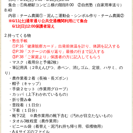
集合：①鳥栖駅コンビニ横の階段8:00 ②自然塾（自家用車送り）
8:40
内容：チーム農園①・泥んこ運動会・シンボル作り・チーム農園②
※6/11(土)通常通り公共交通機関利用にて集合
6/12(日)12:00保護者迎え
2.持ってくる物
・塾生手帳
①P.16「健康観察カード」出発前体温を計り、体調を記入する
②P.39「ステージの振り返り」最後の行まで記入する
③P.38「ご家庭より
」保護者の方に記入してもらう
・マスク（着用分と予備2枚）
・筆記用具（２Bえんぴつ、赤ペン、消しゴム、定規、ハサミ、の
り）
・農作業着２着（長袖・長ズボン）
・帽子（キャップ）
・手袋２セット（作業用グローブ）
・カッパ（上下わかれているもの）
・折り畳み傘
・普段着（１日分）
・下着（１日分）
・靴下2足 ※農作業用の靴下含む（汚れが目立たないもの）
・タオル3枚程度（農作業用）
・ビニール袋（着替え・泥汚れ持ち帰り用、収穫物用）
・A４サイズのファイル