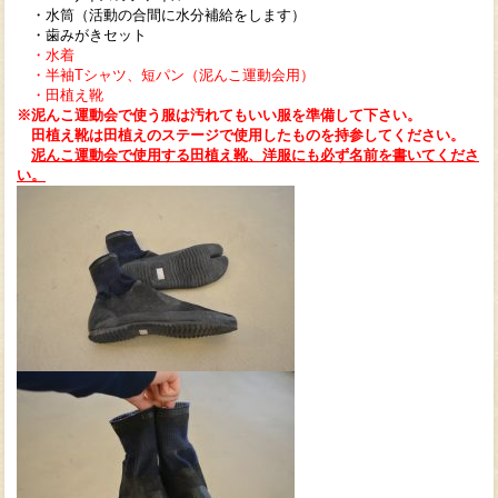
・水筒（活動の合間に水分補給をします）
・歯みがきセット
・水着
・半袖Tシャツ、短パン（泥んこ運動会用）
・田植え靴
※泥んこ運動会で使う服は汚れてもいい服を準備して下さい。
田植え靴は田植えのステージで使用したものを持参してください。
泥んこ運動会で使用する田植え靴、洋服にも必ず名前を書いてくださ
い。