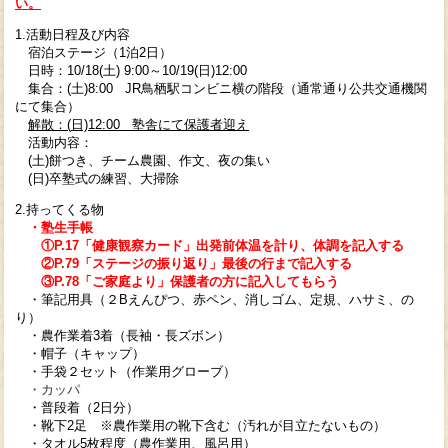
い。
1.活動日程及び内容
宿泊ステージ（1泊2日）
日時：10/18(土) 9:00～10/19(日)12:00
集合：(土)8:00 JR鳥栖駅コンビニ横の階段（通常通り公共交通機関
にて集合）
解散：(
日)12:00 塾舎にて保護者迎え
活動内容：
(土)餅つき、チーム農園、作文、夜の集い
(日)卒塾式の練習、大掃除
2.持ってくる物
・塾生手帳
①P.17「健康観察カード」出発前体温を計り、体調を記入する
②P.79「ステージの振り返り」最後の行まで記入する
③P.78
「ご家庭より
」保護者の方に記入してもらう
・筆記用具（２Bえんぴつ、赤ペン、消しゴム、定規、ハサミ、の
り）
・農作業着3着（長袖・長ズボン）
・帽子（キャップ）
・手袋２セット（作業用グローブ）
・カッパ
・普段着（2日分）
・靴下2足 ※農作業用の靴下含む（汚れが目立たないもの）
・タオル5枚程度（農作業用、風呂用）