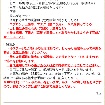
・ビニール袋3枚以上（着替えや汚れた服を入れる用、収穫物用）
・水筒（活動の合間に水分補給をします）
・下着
・歯みがきセット
・羽織れる薄手の長袖服（朝晩肌寒い時があるため）
・エプロン、三角巾、マスク
（餅つき用） ※爪を切ってくる
・出し物に必要なもの（衣装や小道具など）
※作
文構想、下書き
（活動で清書にすぐ取りかかれるよう必ず完成さ
せてくること）
3.留意点
・今ステージは1泊2日の宿泊活動です。しっかり睡眠をとって体調を
整え、元気に通塾してください。
・帰りは日曜日に塾舎にて保護者による迎えとなっておりますので、
ご協力をお願いします。
・普段服用している薬がある人は必ず持参するようにしてください。
・自宅にて体温を測定し、健康観察カードに記入をお願います。
※高熱の場合（37.5℃以上）は、参加を不可とします。
その他、体
調面で不調がある塾生は手帳にその旨ご記入ください。
※10/18(土) 19:15～ 夜の集いを行います。各チームの出し物もあります
ので、都合のつく方は是非ご家族でお越しください。
以上