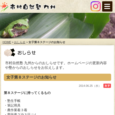
HOME
>
おしらせ
>
女子第８ステージのお知らせ
市村自然塾 九州からのおしらせです。ホームページの更新内容
や塾からのおしらせをお伝えします。
女子第８ステージのお知らせ
2014.06.25（水）
第８
ステージに
持ってくるもの
・塾生手帳
・筆記用具
・農作業着３着
・普段着２泊３日ぶん