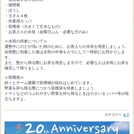
・寝間着
・ぼうし
・タオル４枚
・作業用カッパ
・収穫袋（大きくて丈夫なもの）
・お茶入りの水筒（金曜日ぶん・必要な方のみ）
≪水筒の持参について≫
通塾中にのどが渇いた時のために、お茶入りの水筒を用意しましょう。
自然塾に到着した後は水筒の中身をカラにして一時的にお預かりしま
す。
また、塾から帰る際にお茶を用意しますので、必要な人は水筒にお茶を
補充して帰りましょう。
≪収穫袋≫
続々とチーム農園で収穫物が採れはじめています。
野菜を持ち帰る際につかう収穫袋を持参しましょう。
トマトなどのつぶれやすい野菜を持ち帰るときは小さいタッパー等が役
立ちますよ。
カテゴリー:
女子