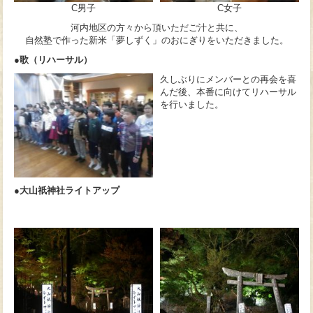
C男子
C女子
河内地区の方々から頂いただご汁と共に、
自然塾で作った新米「夢しずく」のおにぎりをいただきました。
●歌（リハーサル）
久しぶりにメンバーとの再会を喜
んだ後、本番に向けてリハーサル
を行いました。
●大山祇神社ライトアップ