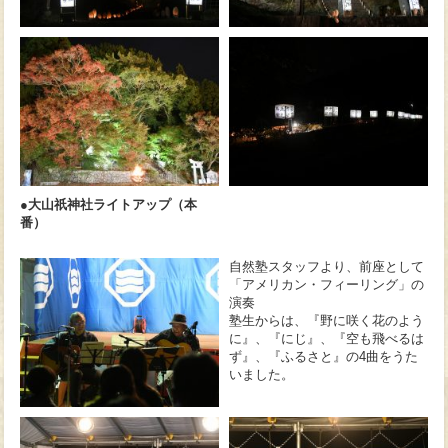
●大山祇神社ライトアップ（本
番）
自然塾スタッフより、前座として
「アメリカン・フィーリング」の
演奏
塾生からは、『野に咲く花のよう
に』、『にじ』、『空も飛べるは
ず』、『ふるさと』の4曲をうた
いました。