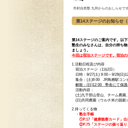
市村自然塾 九州からのおしらせで
第14ステージのお知らせ
第14ステージのご案内です。以
塾生のみなさんは、自分の持ち物
ましょう。
今回は宿泊ステージです。宿泊の
1.活動日程及び内容
宿泊ステージ（1泊2日）
日時：9/27(土) 9:00～9/28(日)12
集合：(土)8:00 JR鳥栖駅
解散：(
日)12:00 塾舎にて保
活動内容：
(土)九千部山登山、チーム農園
(日)共同農園（ウルチ米の脱穀
2.持ってくる物
・塾生手帳
①P.17「健康観察カード」
②P.75「ステージの振り返り