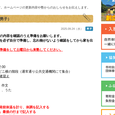
す。ホームページの更新内容や塾からのおしらせをお伝えします。
（男子）
2025.09.24（水）
下の内容を確認のうえ準備をお願いします。
を必ず自分で準備し、忘れ物がないよう確認をしてから家を出
準備をして土曜日から来塾してください。
:00
コンビニ横の階段（通常通り公共交通機関にて集合）
護者迎え
、作文
）、うた
出発前体温を計り、体調を記入する
」最後の行まで記入する