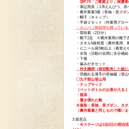
③P.74
「ご家庭より
」保護者
・筆記用具（２Bえんぴつ、赤
・農作業着3着（長袖・長ズボ
・帽子（キャップ）
・手袋２セット（作業用グロー
・カッパ（前回持ち帰っている
・普段着（2日分）
・靴下2足 ※農作業用の靴下
・タオル5枚程度（農作業用、
・ビニール袋3枚以上（着替え
・水筒（活動の合間に水分補給
・下着
・歯みがきセット
・作文構想（前回配布した紙に
・羽織れる薄手の長袖服（登山
〇九千部山登山用
・ナップサック
（ペットボトルのお茶が入るく
・雨具
・履き慣れた靴
※
服装：長袖、長ズボン、タオ
（農作業着と同じもので構いま
3.留意点
・今ステージは1泊2日の宿泊