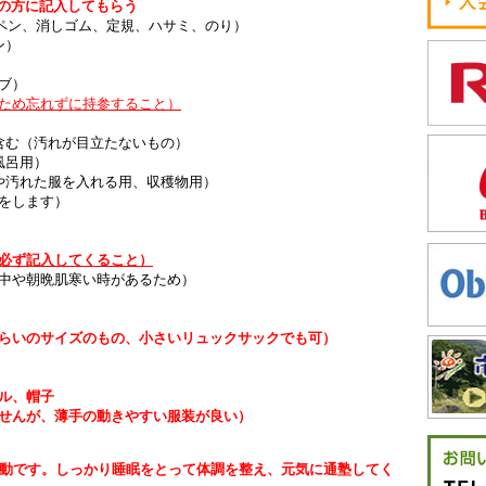
の方に記入してもらう
ペン、消しゴム、定規、ハサミ、のり）
ン）
ブ）
ため忘れずに持参すること）
含む（汚れが目立たないもの）
風呂用）
や汚れた服を入れる用、収穫物用）
をします）
必ず記入してくること）
中や朝晩肌寒い時があるため）
らいのサイズのもの、小さいリュックサックでも可）
ル、帽子
せんが、薄手の動きやすい服装が良い）
活動です。しっかり睡眠をとって体調を整え、元気に通塾してく