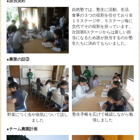
●担当決め
自然塾では、塾生に活動、生活、
食事の３つの役割を任せており全
１５ステージ中、５ステージ毎に
交代でその役割を担っています。
次回第6ステージからは新しい担
当になるため誰が担当するのか塾
生たちに決めてもらいました。
●
農業の話③
塾生手帳を広げて確認しながら勉
野菜につく虫や病気について話し
強しました
ました
●チーム農園計画