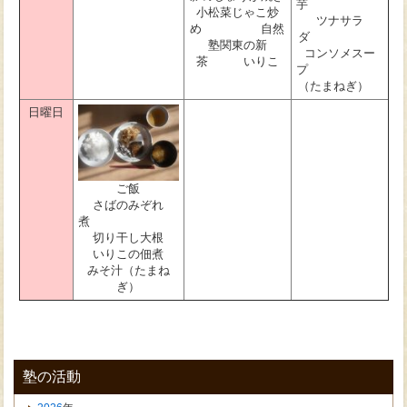
小松菜じゃこ炒
ツナサラ
め 自然
ダ
塾関東の新
コンソメスー
茶 いりこ
（たまねぎ）
日曜日
ご飯
さばのみぞれ
煮
切り干し大根
いりこの佃煮
みそ汁（たまね
ぎ）
塾の活動