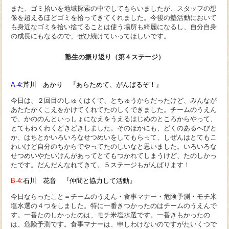
また、ゴミ拾いを地域探索の中でしてもらいましたが、スタッフの想
像を超えるほどゴミを拾ってきてくれました。今後の塾活動において
も身近なゴミを拾い捨てることは使う場所も綺麗になるし、自分自身
の成長にもなるので、ぜひ続けていってほしいです。
塾生の振り返り（第４ステージ）
A-4
:芹川 あかり
『あらためて、がんばるぞ！』
今日は、２回目のしゅくはくで、とちゅうからだったけど、みんなが
あたたかくこえをかけてくれてたのしくできました。チームのうえん
で、かののんといっしょになえをうえるはじめのところからやって、
とてもわくわくどきどきしました。そのほかにも、どくのあるへびと
か、はちとかいろいろなせつめいをしてもらって、しぜんはとてもこ
わいけど自分のちからでやってたのしいなと思いました。いろいろな
せつめいやたいけんがあってとてもつかれてしまうけど、たのしかっ
たです。だんだんなれてきて、５ステージもがんばります！
B-4
:石川
花音 『仲間と協力して活動』
今日ならったこと＝チームのうえん・食事マナー・危険予測・モチ米
塩水選の４つをしました。特に一番きつかったのはチームのうえんで
す。一番たのしかったのは、モチ米塩水選です。一番きもかったの
は、危険予測です。食事マナーは、申しわけないのですがたいくつで