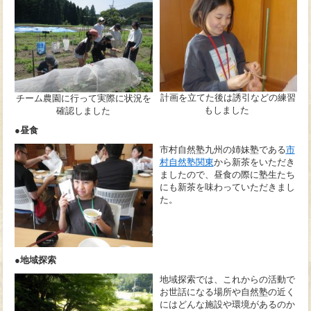
計画を立てた後は誘引などの練習
チーム農園に行って実際に状況を
もしました
確認しました
●昼食
市村自然塾九州の姉妹塾である
市
村自然塾関東
から新茶をいただき
ましたので、昼食の際に塾生たち
にも新茶を味わっていただきまし
た。
●地域探索
地域探索では、これからの活動で
お世話になる場所や自然塾の近く
にはどんな施設や環境があるのか