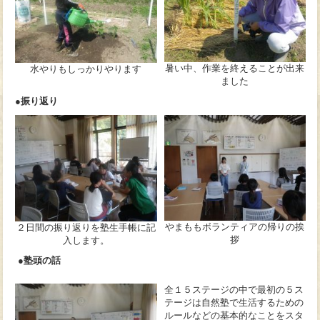
暑い中、作業を終えることが出来
水やりもしっかりやります
ました
●振り返り
やまももボランティアの帰りの挨
２日間の振り返りを塾生手帳に記
拶
入します。
●
塾頭の話
全１５ステージの中で最初の５ス
テージは自然塾で生活するための
ルールなどの基本的なことをスタ