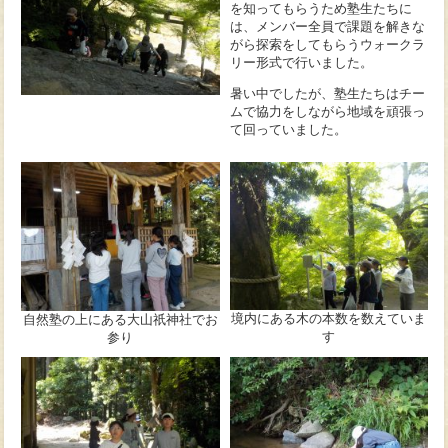
を知ってもらうため塾生たちに
は、メンバー全員で課題を解きな
がら探索をしてもらうウォークラ
リー形式で行いました。
暑い中でしたが、塾生たちはチー
ムで協力をしながら地域を頑張っ
て回っていました。
境内にある木の本数を数えていま
自然塾の上にある大山祇神社でお
す
参り