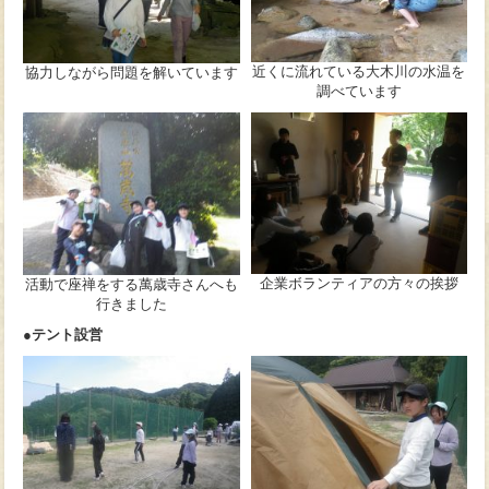
近くに流れている大木川の水温を
協力しながら問題を解いています
調べています
企業ボランティアの方々の挨拶
活動で座禅をする萬歳寺さんへも
行きました
●テント設営