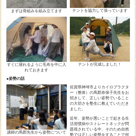
テントを協力して張っています
まずは骨組みを組み立てます
テントが完成しました！
すぐに寝れるように毛布を中に入
れておきます
●
姿勢の話
佐賀県神埼市よりカイロプラクタ
ー（整体）の馬郡奈保子先生をお
招きして、正しい姿勢でいること
の大切さを塾生に教えていただき
ました。
近年、姿勢が悪いことで起きる生
活習慣病やストレートネックが問
題視されている中、そのため自然
講師の馬郡先生から姿勢について
塾では正しい姿勢をすることで何