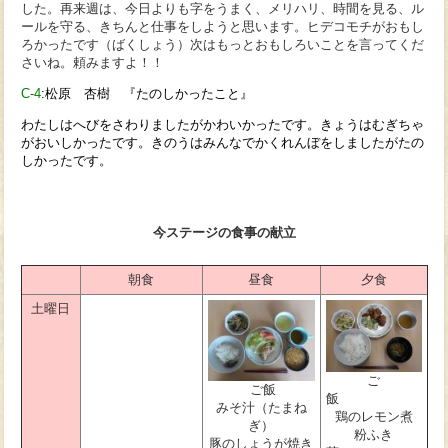
した。再来週は、今日よりも字をうまく、メリハリ、時間を見る、ル
ールを守る、きちんと仕事をしようと思います。ヒデコモチがおもし
ろかったです（ばくしょう）次はもっとおもしろいことを言ってくだ
さいね。頼みますよ！！
C-4
:松原
杏樹 『たのしかったこと』
わたしはへびをさわりましたがかわいかったです。きょうはむぎちゃ
がおいしかったです。きのうはみんなでかくれんぼをしましたがたの
しかったです。
今ステージの食事の献立
朝食
昼食
夕食
土曜日
ご
ご飯
みそ汁（たまね
鶏のレモン煮
ぎ）
粉ふき
豚のしょうが焼き