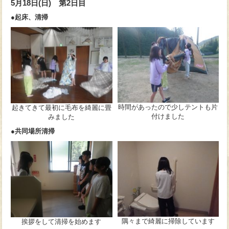
5月18日(日) 第2日目
●起床、清掃
時間があったので少しテントも片
起きてきて最初に毛布を綺麗に畳
付けました
みました
●共同場所清掃
隅々まで綺麗に掃除しています
挨拶をして清掃を始めます