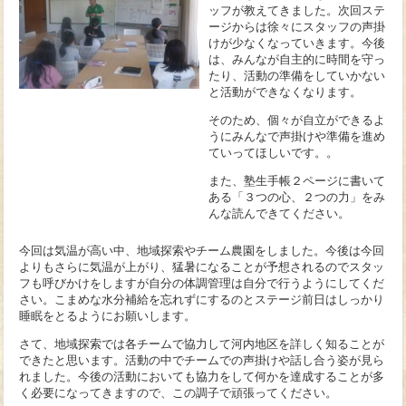
ッフが教えてきました。次回ステ
ージからは徐々にスタッフの声掛
けが少なくなっていきます。今後
は、みんなが自主的に時間を守っ
たり、活動の準備をしていかない
と活動ができなくなります。
そのため、個々が自立ができるよ
うにみんなで声掛けや準備を進め
ていってほしいです。。
また、塾生手帳２ページに書いて
ある「３つの心、２つの力」をみ
んな読んできてください。
今回は気温が高い中、地域探索やチーム農園をしました。今後は今回
よりもさらに気温が上がり、猛暑になることが予想されるのでスタッ
フも呼びかけをしますが自分の体調管理は自分で行うようにしてくだ
さい。こまめな水分補給を忘れずにするのとステージ前日はしっかり
睡眠をとるようにお願いします。
さて、地域探索では各チームで協力して河内地区を詳しく知ることが
できたと思います。活動の中でチームでの声掛けや話し合う姿が見ら
れました。今後の活動においても協力をして何かを達成することが多
く必要になってきますので、この調子で頑張ってください。