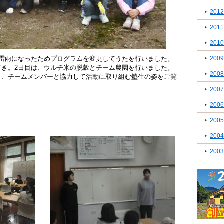
2012
2011
2010
は雷雨になったためプログラムを変更してうたを行いました。
2009
書き。2日目は、ウルチ米の脱穀とチーム農園を行いました。
2008
ら、チームメンバーと協力して活動に取り組む塾生の姿をご覧
2007
2006
2005
2004
2003