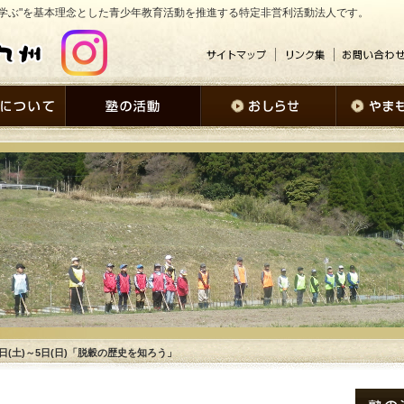
学ぶ"を基本理念とした青少年教育活動を推進する特定非営利活動法人です。
4日(土)～5日(日)「脱穀の歴史を知ろう」