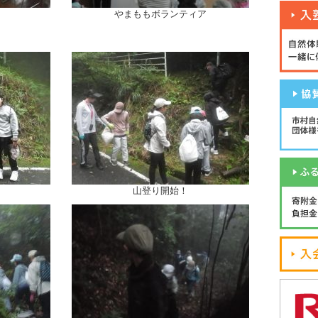
やまももボランティア
山登り開始！