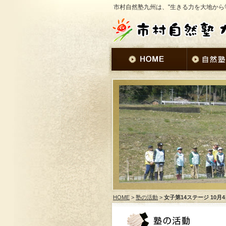
市村自然塾九州は、"生きる力を大地から
HOME
>
塾の活動
>
女子第14ステージ 10月