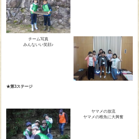
チーム写真
みんないい笑顔♪
★第3ステージ
ヤマメの放流
ヤマメの稚魚に大興奮