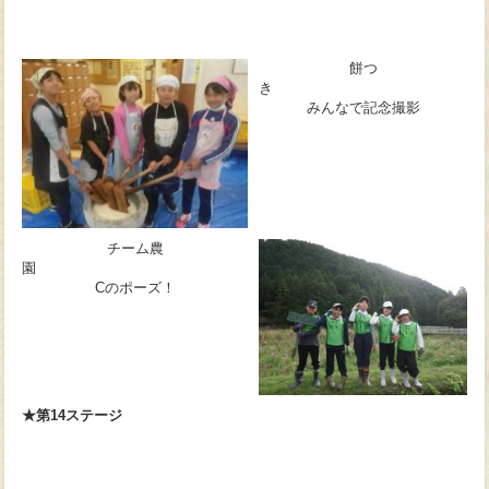
餅つ
みんなで記念撮影
チーム農
園
Cのポーズ！
★第14ステージ