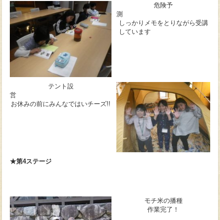
危険予
しっかりメモをとりながら受講
しています
テント設
営
お休みの前にみんなではいチーズ!!
★第4ステージ
モチ米の播種
作業完了！