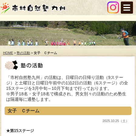
HOME
>
塾の活動
>
女子 Ｃチーム
「市村自然塾九州」の活動は、日曜日の日帰り活動（9ステー
ジ）と土曜日と日曜日午前中の1泊2日の活動（6ステージ）の全
15ステージを3月中旬～10月下旬まで行っております。
※男子18名・女子18名で構成され、男女別々の活動のため塾生
は隔週毎に通塾します。
女子 Ｃチーム
2025.10.25（土）
★第15ステージ