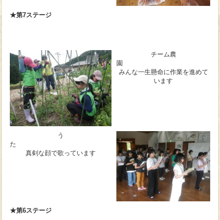
★第7ステージ
チーム農
みんな一生懸命に作業を進めて
います
う
た
真剣な顔で歌っています
★第6ステージ