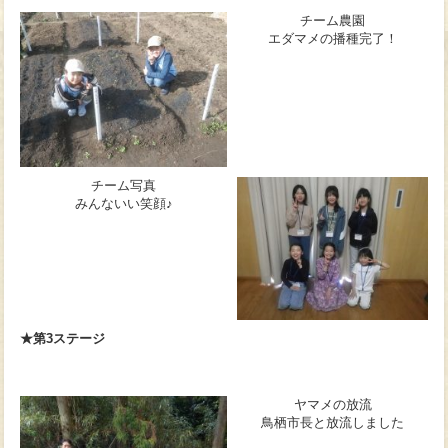
チーム農園
エダマメの播種完了！
チーム写真
みんないい笑顔♪
★第3ステージ
ヤマメの放流
鳥栖市長と放流しました