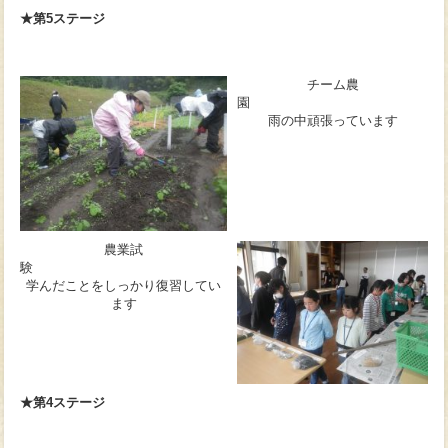
★第5ステージ
チーム農
雨の中頑張っています
農業試
験
学んだことをしっかり復習してい
ます
★第4ステージ