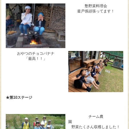
塾野菜料理会
釜戸係頑張ってます！
おやつのチョコバナナ
「最高！！」
★第10ステージ
チーム農
野菜たくさん収穫しました！