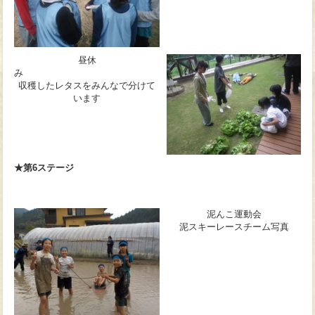
昼休
み
収穫したレタスをみんなで分けて
います
★第6ステージ
泥んこ運動会
泥スキーレースチーム写真