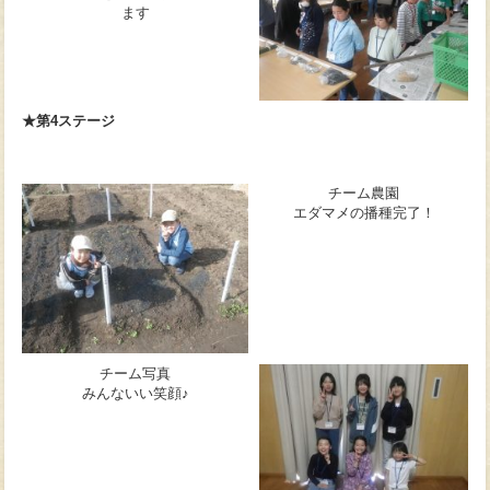
ます
★第4ステージ
チーム農園
エダマメの播種完了！
チーム写真
みんないい笑顔♪