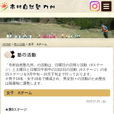
HOME
>
塾の活動
>
女子 Aチーム
「市村自然塾九州」の活動は、日曜日の日帰り活動（9ステー
ジ）と土曜日と日曜日午前中の1泊2日の活動（6ステージ）の全
15ステージを3月中旬～10月下旬まで行っております。
※男子18名・女子18名で構成され、男女別々の活動のため塾生
は隔週毎に通塾します。
女子 Aチーム
2025.07.25（金）
★第9ステージ