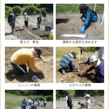
溝上げ、整地
播種する場所を決めます
ニンジンの播種
エダマメの播種