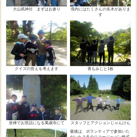
大山祇神社 まずはお参り
境内にはたくさんの名木がありま
す
クイズの答えを考えます
青もみじと1枚
坐禅でお世話になる萬歳寺にて
スタッフとアクションじゃんけん
最後は、ボランティアで参加いた
だいた３名のリコージャパン株式