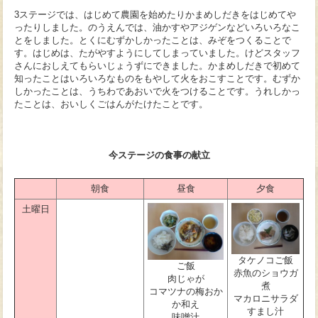
3ステージでは、はじめて農園を始めたりかまめしだきをはじめてや
ったりしました。のうえんでは、油かすやアジゲンなどいろいろなこ
とをしました。とくにむずかしかったことは、みぞをつくることで
す。はじめは、たがやすようにしてしまっていました。けどスタッフ
さんにおしえてもらいじょうずにできました。かまめしだきで初めて
知ったことはいろいろなものをもやして火をおこすことです。むずか
しかったことは、うちわであおいで火をつけることです。うれしかっ
たことは、おいしくごはんがたけたことです。
今ステージの食事の献立
朝食
昼食
夕食
土曜日
タケノコご飯
ご飯
赤魚のショウガ
肉じゃが
煮
コマツナの梅おか
マカロニサラダ
か和え
すまし汁
味噌汁