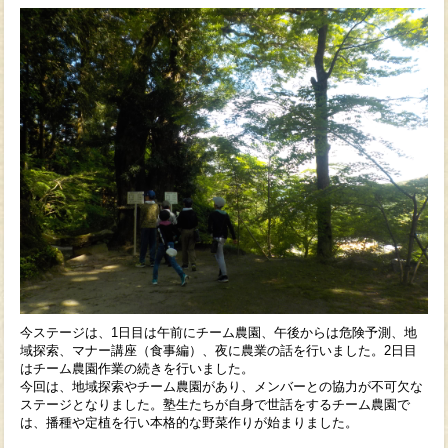
今ステージは、1日目は午前にチーム農園、午後からは危険予測、地
域探索、マナー講座（食事編）、
夜に農業の話を行いました。2日目
はチーム農園作業の続きを行いました。
今回は、地域探索やチーム農園があり、メンバーとの協力が不可欠な
ステージとなりました。塾生たちが自身で世話をする
チーム農園で
は、播種や定植を行い本格的な野菜作りが始まりました。