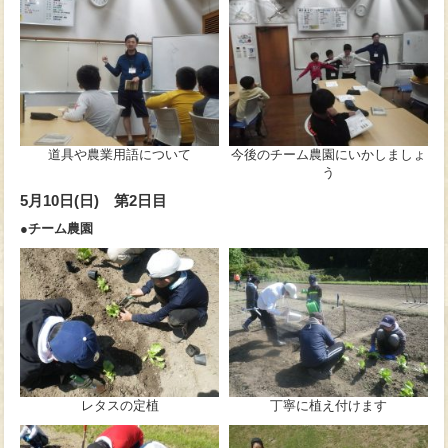
道具や農業用語について
今後のチーム農園にいかしましょ
う
5月10日(日) 第2日目
●チーム農園
レタスの定植
丁寧に植え付けます