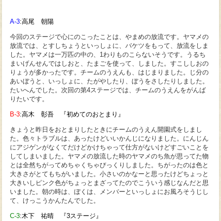
A-3
:高尾 朝陽
今回のステージで心にのこったことは、やまめの放流です。ヤマメの
放流では、とすしちょうといっしょに、バケツをもって、放流をしま
した。ヤマメは一万匹の中の、1わりものこらないそうです。うるち
まいげんせんではしおと、たまごを使って、しました。すこししおの
りょうが多かったです。チームのうえんも、はじまりました。じ分の
あいぼうと、いっしょに、たがやしたり、ぼうをさしたりしました。
たいへんでした。次回の第4ステージでは、チームのうえんをがんば
りたいです。
B-3
:高木 彰吾 『初めてのおとまり』
きょうと昨日をおとまりしたときにチームのうえん開園式をしまし
た。色々トラブルは、あったけどいいかんじになりました。にんじん
にアジゲンがなくてだけどかけちゃって仕方がないけどすごいことを
してしまいました。ヤマメの放流した時のヤマメのち魚が思ってた物
とは全然ちがってめちゃくちゃびっくりしました。ちがったのは色と
大きさがとてもちがいました。小さいのかなーと思ったけどちょっと
大きいしピンク色がちょっとまざってたのでこういう感じなんだと思
いました。朝の時は、ぼくは、メンバーといっしょにお風ろそうじし
て、けっこうかんたんでした。
C-3
:木下 祐晴 『3ステージ』