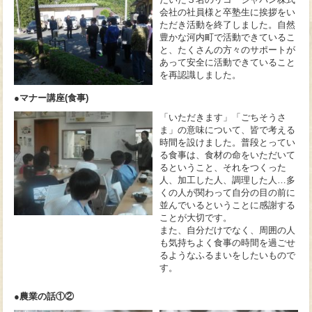
会社の社員様と卒塾生に挨拶をい
ただき活動を終了しました。自然
豊かな河内町で活動できているこ
と、たくさんの方々のサポートが
あって安全に活動できていること
を再認識しました。
●マナー講座(食事)
「いただきます」「ごちそうさ
ま」の意味について、皆で考える
時間を設けました。普段とってい
る食事は、食材の命をいただいて
るということ、それをつくった
人、加工した人、調理した人…多
くの人が関わって自分の目の前に
並んでいるということに感謝する
ことが大切です。
また、自分だけでなく、周囲の人
も気持ちよく食事の時間を過ごせ
るようなふるまいをしたいもので
す。
●農業の話①②