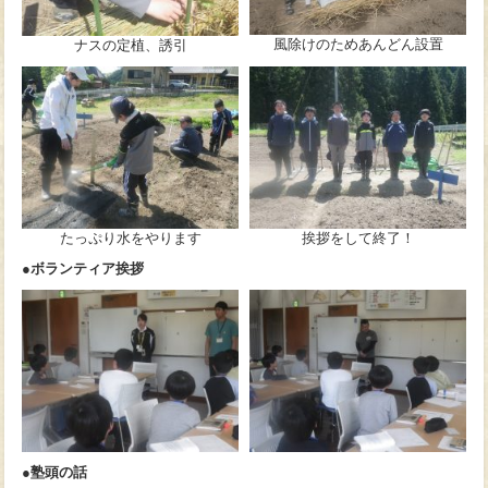
風除けのためあんどん設置
ナスの定植、誘引
たっぷり水をやります
挨拶をして終了！
●ボランティア挨拶
●塾頭の話