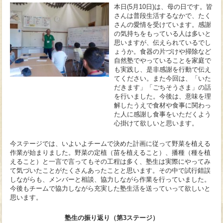
本日(5月10日)は、母の日です。皆
さんは普段生活するなかで、たく
さんの愛情を受けています。感謝
の気持ちをもっている人は多いと
思いますが、伝えられているでし
ょうか。食器の片づけや掃除など
自然塾でやっていることを家庭で
も実践し、是非感謝を行動で伝え
てください。また今回は、「いた
だきます」「ごちそうさま」の話
を行いました。今後は、意味を理
解したうえで食材や食事に関わっ
た人に感謝し食事をいただくよう
心掛けて欲しいと思います。
今ステージでは、いよいよチームで決めた計画に従って野菜を植える
作業が始まりました。野菜の定植（苗を植えること）、播種（種を植
えること）と一言で言ってもその工程は多く、塾生は実際にやってみ
て気づいたことがたくさんあったことと思います。その中で試行錯誤
しながらも、メンバーと相談、協力しながら作業を行っていました。
今後もチームで協力しながら充実した塾生活を送っていって欲しいと
思います。
塾生の振り返り（第3ステージ）