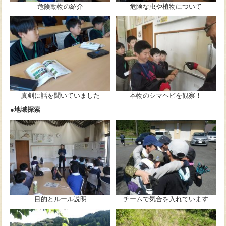
危険動物の紹介
危険な虫や植物について
真剣に話を聞いていました
本物のシマヘビを観察！
●地域探索
目的とルール説明
チームで気合を入れています