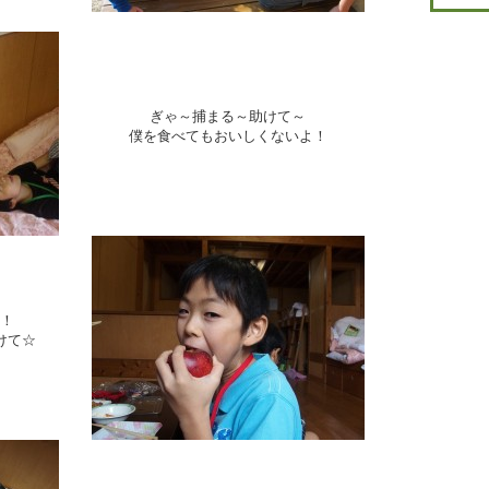
ぎゃ～捕まる～助けて～
僕を食べてもおいしくないよ！
！
けて☆