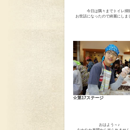
今日は隅々までトイレ掃
お世話になったので綺麗にしま
☆第17ステージ
おはよう～♪
なかなか布団から出られません