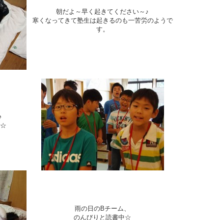
朝だよ～早く起きてください～♪
寒くなってきて塾生は起きるのも一苦労のようで
す。
♪
☆
雨の日のBチーム、
のんびりと読書中☆