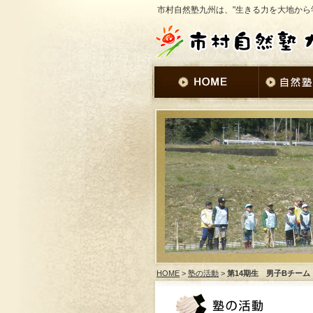
市村自然塾九州は、"生きる力を大地から
HOME
>
塾の活動
>
第14期生 男子Bチーム